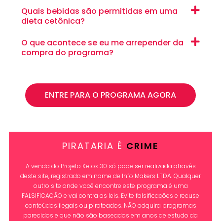
Quais bebidas são permitidas em uma
dieta cetônica?
O que acontece se eu me arrepender da
compra do programa?
ENTRE PARA O PROGRAMA AGORA
PIRATARIA É
CRIME
A venda do Projeto Ketox 30 só pode ser realizada através
deste site, registrado em nome de Info Makers LTDA. Qualquer
outro site onde você encontre este programa é uma
FALSIFICAÇÃO e vai contra as leis. Evite falsificações e recuse
conteúdos ilegais ou pirateados. NÃO adquira programas
parecidos e que não são baseados em anos de estudo da