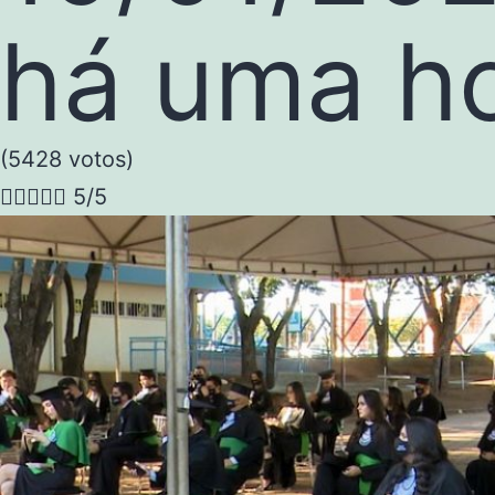
há uma h
(5428 votos)





5/5