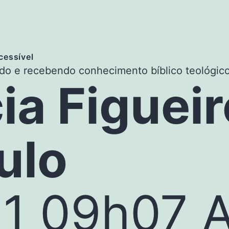
cessível
ndo e recebendo conhecimento bíblico teológico
cia Figuei
ulo
1 09h07 A