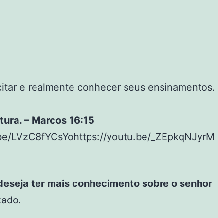
citar e realmente conhecer seus ensinamentos.
tura. – Marcos 16:15
be/LVzC8fYCsYohttps://youtu.be/_ZEpkqNJyrM
deseja ter mais conhecimento sobre o senhor
zado.