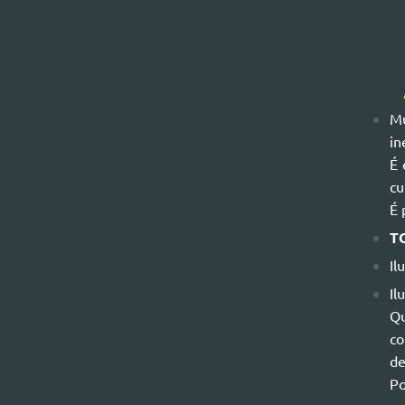
Mu
in
É 
cu
É 
T
Il
Il
Qu
co
de
Po