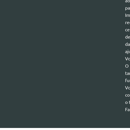
ao
pa
Im
re
ce
de
da
aj
Vo
O 
ta
fu
Vo
co
o 
Fa