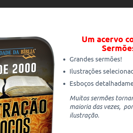
Um acervo co
Sermões
Grandes sermões!
Ilustrações seleciona
Esboços detalhadame
Muitos sermões tornam
maioria das vezes, po
ilustração.