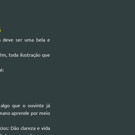
s
a deve ser uma bela e
ém, toda ilustração que
é:
algo que o ouvinte já
humano aprende por meio
ios: Dão clareza e vida