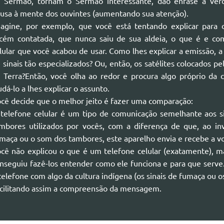
 Sermão, tornam o Sermão interessante, dão ênfase à v
usa à mente dos ouvintes (aumentando sua atenção).
agine, por exemplo, que você está tentando explicar para 
cém contatada, que nunca saiu de sua aldeia, o que é e co
lular que você acabou de usar. Como lhes explicar a emissão, a
 sinais tão especializados? Ou, então, os satélites colocados 
 Terra?Então, você olha ao redor e procura algo próprio da 
udá-lo a lhes explicar o assunto.
cê decide que o melhor jeito é fazer uma comparação:
telefone celular é um tipo de comunicação semelhante aos s
mbores utilizados por vocês, com a diferença de que, ao inv
maça ou o som dos tambores, este aparelho envia e recebe a 
cê não explicou o que é um telefone celular (exatamente), m
nseguiu fazê-los entender como ele funciona e para que serve
telefone com algo da cultura indígena (os sinais de fumaça ou o
cilitando assim a compreensão da mensagem.