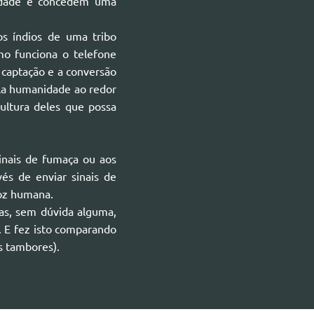
erdade e concedem uma
os índios de uma tribo
mo funciona o telefone
 captação e a conversão
pela humanidade ao redor
cultura deles que possa
inais de fumaça ou aos
és de enviar sinais de
voz humana.
as, sem dúvida alguma,
. E fez isto comparando
s tambores).