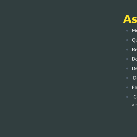
As
Me
Qu
Re
De
De
De
En
Co
a 