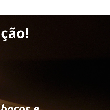
ção!
sboços e