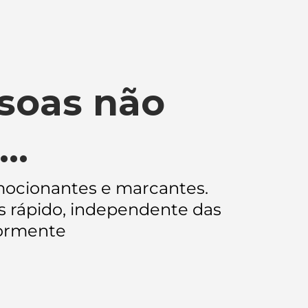
ssoas não
..
emocionantes e marcantes.
s rápido, independente das
iormente