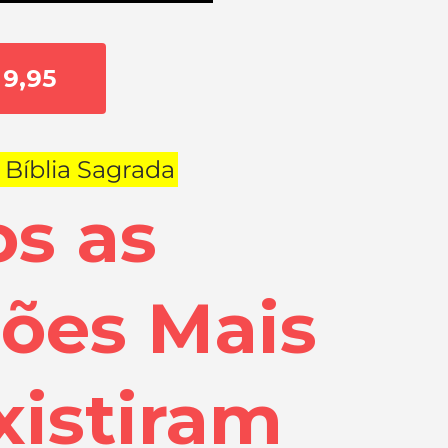
9,95
Bíblia Sagrada
s as
ções Mais
xistiram