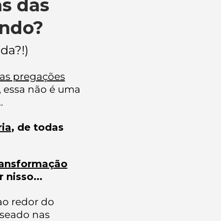
as das
undo?
da?!)
as pregações
, essa não é uma
.
ia
, de todas
ransformação
 nisso...
ao redor do
aseado nas