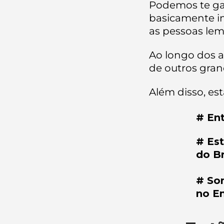
Podemos te g
basicamente i
as pessoas lem
Ao longo dos 
de outros gran
Além disso, es
# Ent
# Est
do Br
​# So
no E