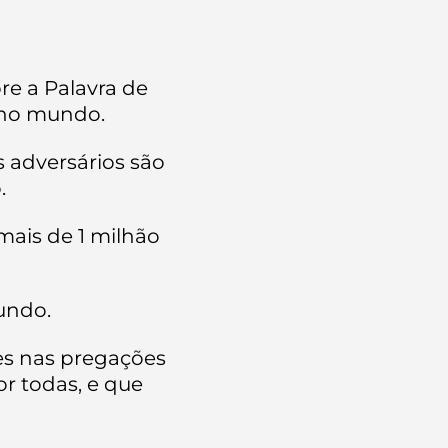
re a Palavra de
 no mundo.
s adversários são
.
mais de 1 milhão
undo.
es nas pregações
r todas, e que