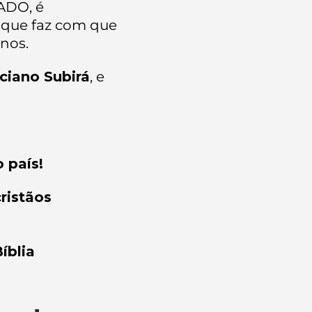
ADO, é
 que faz com que
nos.
ciano Subirá
, e
o país!
ristãos
íblia