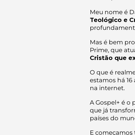
Meu nome é Dan
Teológico e C
profundament
Mas é bem prov
Prime, que at
Cristão que ex
O que é realme
estamos há 16 
na internet.
A Gospel+ é o p
que já transfor
países do mund
E começamos t