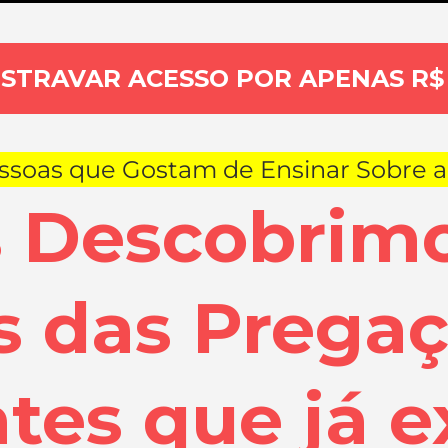
STRAVAR ACESSO POR APENAS R$ 
ssoas que Gostam de Ensinar Sobre a 
 Descobrimo
s das Prega
tes que já e