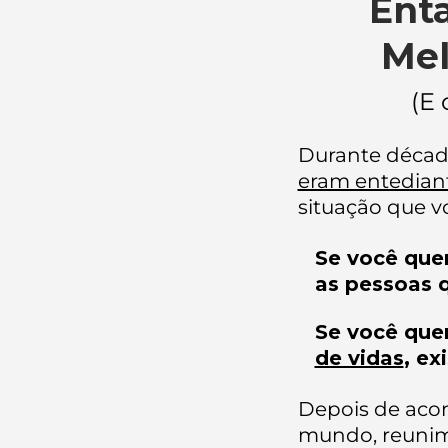
Entã
Mel
(E 
Durante décad
eram entedian
situação que v
Se você que
as pessoas 
Se você que
de vidas
, ex
Depois de acom
mundo, reunim