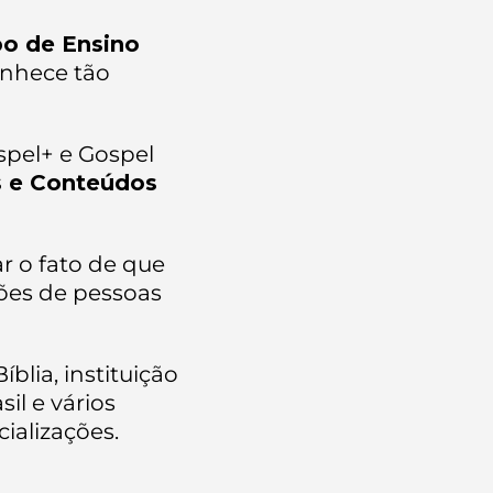
o de Ensino
onhece tão
spel+ e Gospel
s e Conteúdos
r o fato de que
ões de pessoas
blia, instituição
il e vários
ializações.