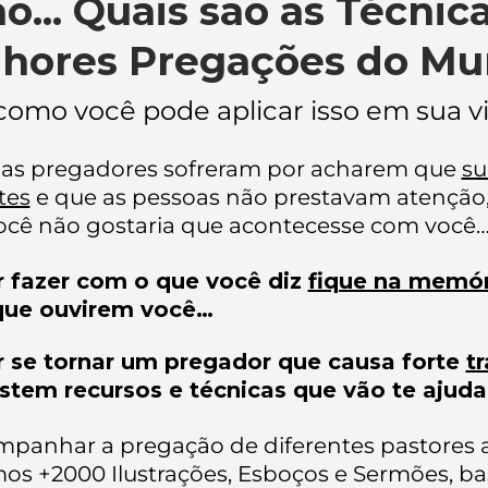
o... Quais são as Técnic
hores Pregações do M
como você pode aplicar isso em sua vi
as pregadores sofreram por acharem que
su
tes
e que as pessoas não prestavam atenção
ocê não gostaria que acontecesse com você…
r fazer com o que você diz
fique na memór
que ouvirem você…
r se tornar um pregador que causa forte
t
istem recursos e técnicas que vão te ajudar
panhar a pregação de diferentes pastores 
os +2000 Ilustrações, Esboços e Sermões, b