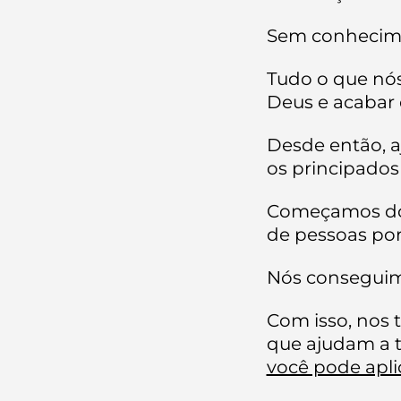
Sem conhecimen
Tudo o que nós
Deus e acabar
Desde então, a
os principado
Começamos do z
de pessoas por
Nós conseguimo
Com isso, nos
que ajudam a t
você pode apl