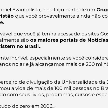
iel Evangelista, e eu faço parte de um
Grup
ristão
que você provavelmente ainda não c
e.
ável que você já tenha acessado os sites Go
ualmente são
os maiores portais de Notícia
istem no Brasil.
.
nte incrível, especialmente se você considera
anos no ar e já alcançamos mais de 200 milh
arceiro de divulgação da Universalidade da Bí
mou a vida de mais de 100 mil pessoas no Bras
o com seus livros, programas, cursos e espec
udo do zero em 2006…